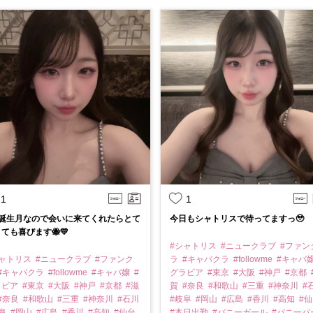
1
1
月誕生月なので会いに来てくれたらとて
今日もシャトリスで待ってますっ🥹
ても喜びます🐝💛
#シャトリス
#ニュークラブ
#ファン
シャトリス
#ニュークラブ
#ファンク
ラ
#キャバクラ
#followme
#キャバ
#キャバクラ
#followme
#キャバ嬢
#
グラビア
#東京
#大阪
#神戸
#京都
ラビア
#東京
#大阪
#神戸
#京都
#滋
賀
#奈良
#和歌山
#三重
#神奈川
#
#奈良
#和歌山
#三重
#神奈川
#石川
#岐阜
#岡山
#広島
#香川
#高知
#
岐阜
#岡山
#広島
#香川
#高知
#仙台
#本日出勤
#バニーガール
#バニーバ