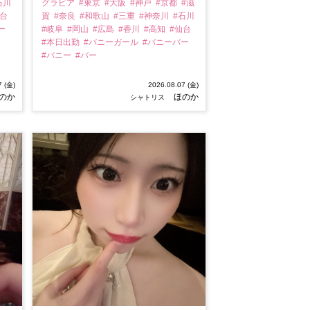
石川
グラビア
#東京
#大阪
#神戸
#京都
#滋
仙台
賀
#奈良
#和歌山
#三重
#神奈川
#石川
ー
#岐阜
#岡山
#広島
#香川
#高知
#仙台
#本日出勤
#バニーガール
#バニーバー
#バニー
#バー
7 (金)
2026.08.07 (金)
のか
ほのか
シャトリス