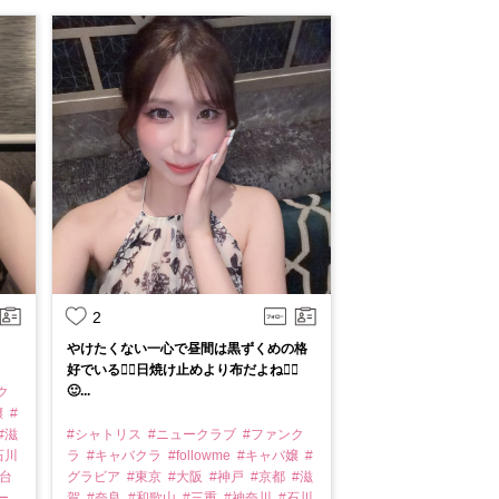
2
やけたくない一心で昼間は黒ずくめの格
好でいる🙂‍↕️日焼け止めより布だよね🙂‍↕️
🙂...
ク
嬢
#
#滋
#シャトリス
#ニュークラブ
#ファンク
石川
ラ
#キャバクラ
#followme
#キャバ嬢
#
仙台
グラビア
#東京
#大阪
#神戸
#京都
#滋
ー
賀
#奈良
#和歌山
#三重
#神奈川
#石川