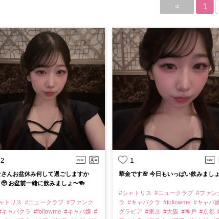
<
1
2
1
なさんお盆休み何して過ごしますか
華金です🌸 今日もいっぱい飲みましょ
🥺 お盆前一緒に飲みましょ〜🍻
#シャトリス
#ニュークラブ
#ファン
シャトリス
#ニュークラブ
#ファンク
ラ
#キャバクラ
#followme
#キャバ
#キャバクラ
#followme
#キャバ嬢
#
グラビア
#東京
#大阪
#神戸
#京都