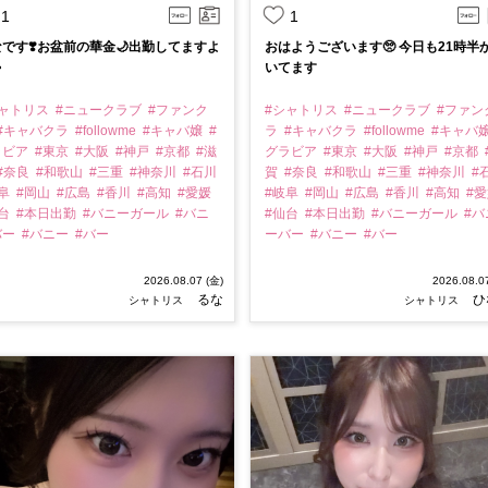
1
1
です❣️お盆前の華金🌙出勤してますよ
おはようございます🥺 今日も21時半

いてます
シャトリス
#ニュークラブ
#ファンク
#シャトリス
#ニュークラブ
#ファン
#キャバクラ
#followme
#キャバ嬢
#
ラ
#キャバクラ
#followme
#キャバ
ラビア
#東京
#大阪
#神戸
#京都
#滋
グラビア
#東京
#大阪
#神戸
#京都
#奈良
#和歌山
#三重
#神奈川
#石川
賀
#奈良
#和歌山
#三重
#神奈川
#
岐阜
#岡山
#広島
#香川
#高知
#愛媛
#岐阜
#岡山
#広島
#香川
#高知
#
仙台
#本日出勤
#バニーガール
#バニ
#仙台
#本日出勤
#バニーガール
#バ
バー
#バニー
#バー
ーバー
#バニー
#バー
2026.08.07 (金)
2026.08.0
るな
ひ
シャトリス
シャトリス