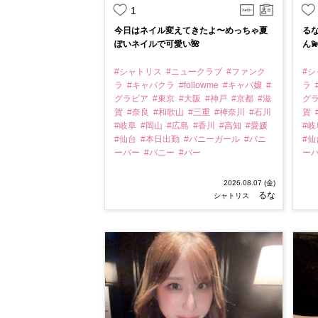
1
今日はネイル変えてきたよ〜めっちゃ夏
るな
ぽいネイルで可愛い🌺
ん
#シャトリス
#ニュークラブ
#ファンク
#
ラ
#キャバクラ
#followme
#キャバ嬢
#
ラ
グラビア
#東京
#大阪
#神戸
#京都
#滋
グ
賀
#奈良
#和歌山
#三重
#神奈川
#石川
賀
#岐阜
#岡山
#広島
#香川
#高知
#愛媛
#
#仙台
#本日出勤
#バニーガール
#バニ
#
ーバー
#バニー
#バー
ー
2026.08.07 (金)
るな
シャトリス