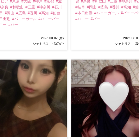
ラビア
#東京
#大阪
#神戸
#京都
#滋
賀
#奈良
#和歌山
#三重
#神奈川
#
#奈良
#和歌山
#三重
#神奈川
#石川
#岐阜
#岡山
#広島
#香川
#高知
#
岐阜
#岡山
#広島
#香川
#高知
#仙台
#本日出勤
#バニーガール
#バニーバ
本日出勤
#バニーガール
#バニーバー
#バニー
#バー
バニー
#バー
2026.08.07 (金)
2026.08.0
ほのか
ほ
シャトリス
シャトリス