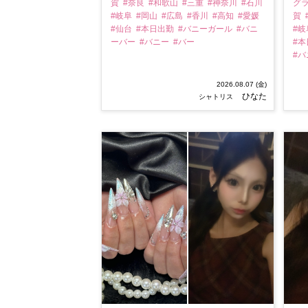
賀
#奈良
#和歌山
#三重
#神奈川
#石川
グ
#岐阜
#岡山
#広島
#香川
#高知
#愛媛
賀
#仙台
#本日出勤
#バニーガール
#バニ
#
ーバー
#バニー
#バー
#
#
2026.08.07 (金)
ひなた
シャトリス