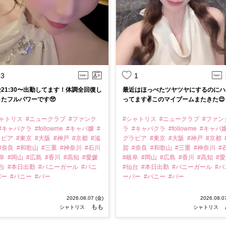
3
1
21:30〜出勤してます！体調全回復し
最近はほっぺたツヤツヤにするのにハ
たフルパワーです🥺
ってます✌️このマイブームまたきた😌
シャトリス
#ニュークラブ
#ファンク
#シャトリス
#ニュークラブ
#ファン
#キャバクラ
#followme
#キャバ嬢
#
ラ
#キャバクラ
#followme
#キャバ
ラビア
#東京
#大阪
#神戸
#京都
#滋
グラビア
#東京
#大阪
#神戸
#京都
#奈良
#和歌山
#三重
#神奈川
#石川
賀
#奈良
#和歌山
#三重
#神奈川
#
岐阜
#岡山
#広島
#香川
#高知
#愛媛
#岐阜
#岡山
#広島
#香川
#高知
#
仙台
#本日出勤
#バニーガール
#バニ
#仙台
#本日出勤
#バニーガール
#バ
バー
#バニー
#バー
ーバー
#バニー
#バー
2026.08.07 (金)
2026.08.0
もも
シャトリス
シャトリス