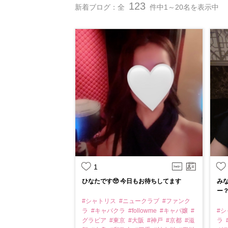
123
新着ブログ：全
件中1～20名を表示中
1
ひなたです🥺 今日もお待ちしてます
み
ー？
#シャトリス
#ニュークラブ
#ファンク
ラ
#キャバクラ
#followme
#キャバ嬢
#
#
グラビア
#東京
#大阪
#神戸
#京都
#滋
ラ