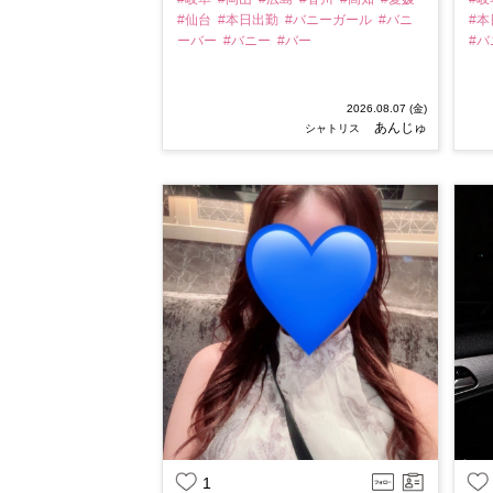
#仙台
#本日出勤
#バニーガール
#バニ
#
ーバー
#バニー
#バー
#
2026.08.07 (金)
あんじゅ
シャトリス
1