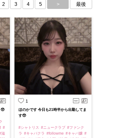
2
3
4
5
>
最後
1
🥺
ほのかです 今日も21時半から出勤してま
す🥺
ク
嬢
#
#シャトリス
#ニュークラブ
#ファンク
#滋
ラ
#キャバクラ
#followme
#キャバ嬢
#