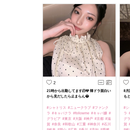
2
21時から出勤してます🫠🩵 韓ドラ面白い
8
から見だしたら止まらん😂
もと
#シャトリス
#ニュークラブ
#ファンク
#
ラ
#キャバクラ
#followme
#キャバ嬢
#
ラ
グラビア
#東京
#大阪
#神戸
#京都
#滋
グ
賀
#奈良
#和歌山
#三重
#神奈川
#石川
賀
#岐阜
#岡山
#広島
#香川
#高知
#愛媛
#