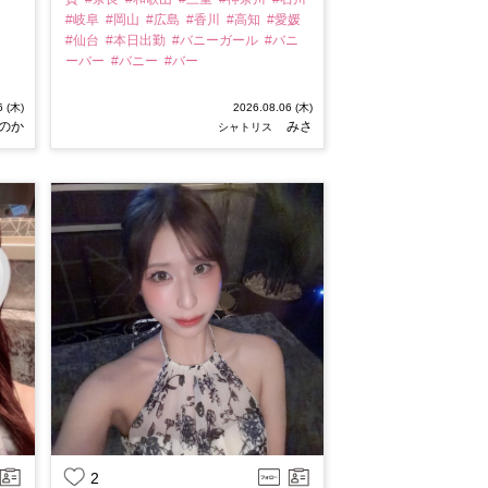
#岐阜
#岡山
#広島
#香川
#高知
#愛媛
#仙台
#本日出勤
#バニーガール
#バニ
ーバー
#バニー
#バー
6 (木)
2026.08.06 (木)
のか
みさ
シャトリス
2