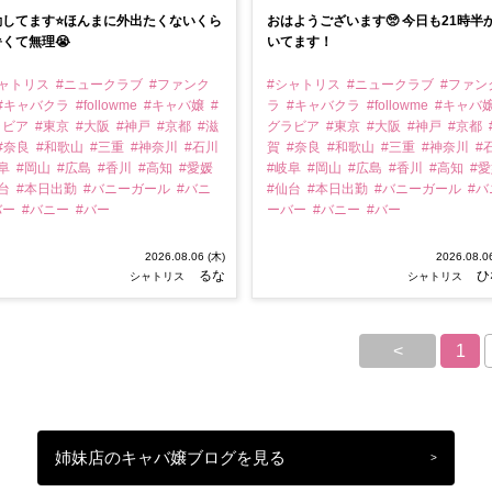
してます⭐️ほんまに外出たくないくら
おはようございます🥺 今日も21時半
くて無理😭
いてます！
シャトリス
#ニュークラブ
#ファンク
#シャトリス
#ニュークラブ
#ファン
#キャバクラ
#followme
#キャバ嬢
#
ラ
#キャバクラ
#followme
#キャバ
ラビア
#東京
#大阪
#神戸
#京都
#滋
グラビア
#東京
#大阪
#神戸
#京都
#奈良
#和歌山
#三重
#神奈川
#石川
賀
#奈良
#和歌山
#三重
#神奈川
#
岐阜
#岡山
#広島
#香川
#高知
#愛媛
#岐阜
#岡山
#広島
#香川
#高知
#
仙台
#本日出勤
#バニーガール
#バニ
#仙台
#本日出勤
#バニーガール
#バ
バー
#バニー
#バー
ーバー
#バニー
#バー
2026.08.06 (木)
2026.08.0
るな
ひ
シャトリス
シャトリス
<
1
姉妹店のキャバ嬢ブログを見る
>