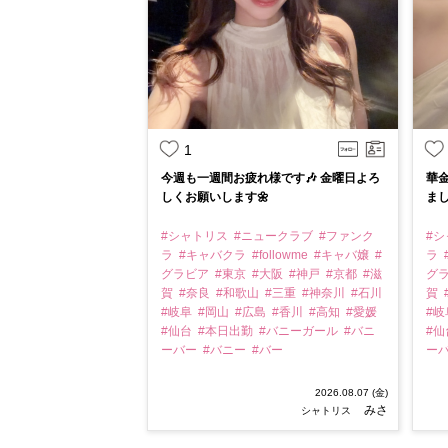
1
今週も一週間お疲れ様です🎶 金曜日よろ
華金
しくお願いします🌼
まし
#シャトリス
#ニュークラブ
#ファンク
#
ラ
#キャバクラ
#followme
#キャバ嬢
#
ラ
グラビア
#東京
#大阪
#神戸
#京都
#滋
グ
賀
#奈良
#和歌山
#三重
#神奈川
#石川
賀
#岐阜
#岡山
#広島
#香川
#高知
#愛媛
#
#仙台
#本日出勤
#バニーガール
#バニ
#
ーバー
#バニー
#バー
ー
2026.08.07 (金)
みさ
シャトリス