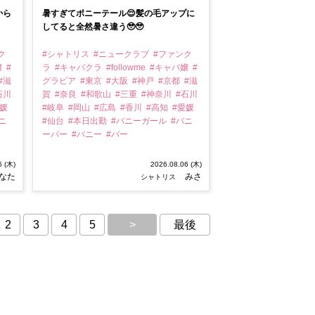
から
暑すぎてポニーテール😌髪の毛アップに
してると全然暑さ違う🥹🥹
ク
#シャトリス
#ニュークラブ
#ファンク
嬢
#
ラ
#キャバクラ
#followme
#キャバ嬢
#
#滋
グラビア
#東京
#大阪
#神戸
#京都
#滋
石川
賀
#奈良
#和歌山
#三重
#神奈川
#石川
愛媛
#岐阜
#岡山
#広島
#香川
#高知
#愛媛
ニ
#仙台
#本日出勤
#バニーガール
#バニ
ーバー
#バニー
#バー
6 (木)
2026.08.06 (木)
なた
みさ
シャトリス
2
3
4
5
>
最後