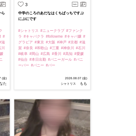
3
から
中学のころのあだなはくちぱっちですぷ
にぷにです
ク
#シャトリス
#ニュークラブ
#ファンク
嬢
#
ラ
#キャバクラ
#followme
#キャバ嬢
#
#滋
グラビア
#東京
#大阪
#神戸
#京都
#滋
石川
賀
#奈良
#和歌山
#三重
#神奈川
#石川
愛媛
#岐阜
#岡山
#広島
#香川
#高知
#愛媛
ニ
#仙台
#本日出勤
#バニーガール
#バニ
ーバー
#バニー
#バー
7 (金)
2026.08.07 (金)
なた
もも
シャトリス