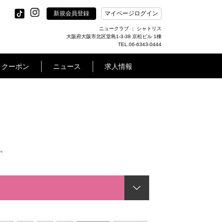
新規会員登録
マイページログイン
ニュークラブ ： シャトリス
大阪府大阪市北区堂島1-3-38 京松ビル 1棟
TEL.06-6343-0444
クーポン
ニュース
求人情報
。