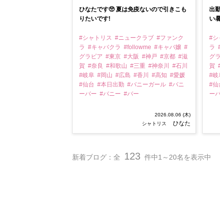
ひなたです🥺 夏は免疫ないので引きこも
出勤
りたいです!
い暑
#シャトリス
#ニュークラブ
#ファンク
#
ラ
#キャバクラ
#followme
#キャバ嬢
#
ラ
グラビア
#東京
#大阪
#神戸
#京都
#滋
グ
賀
#奈良
#和歌山
#三重
#神奈川
#石川
賀
#岐阜
#岡山
#広島
#香川
#高知
#愛媛
#
#仙台
#本日出勤
#バニーガール
#バニ
#
ーバー
#バニー
#バー
ー
2026.08.06 (木)
ひなた
シャトリス
123
新着ブログ：全
件中1～20名を表示中