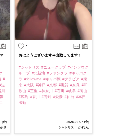
1
マ
おはようございます☀️出勤してます！
#シャトリス
#ニュークラブ
#インソウグ
ク
ループ
#北新地
#ファンクラ
#キャバク
嬢
#
ラ
#followme
#キャバ嬢
#グラビア
#東
#滋
京
#大阪
#神戸
#京都
#滋賀
#奈良
#和
石川
歌山
#三重
#神奈川
#石川
#岐阜
#岡山
愛媛
#広島
#香川
#高知
#愛媛
#仙台
#本日
ニ
出勤
7 (金)
2026.08.07 (金)
みさ
かれん
シャトリス