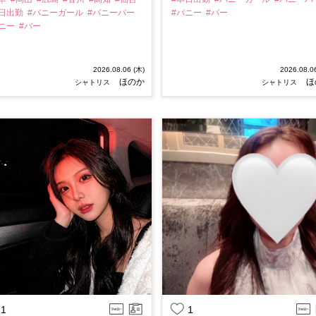
本日出勤
#バニーガール
#バニーバー
#バニー
#バー
バニー
#バー
2026.08.06 (木)
2026.08.0
ほのか
ほ
シャトリス
シャトリス
1
1