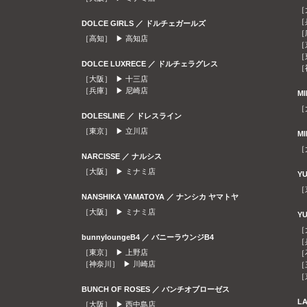
［
［
DOLCE GIRLS ／ ドルチェガールズ
［
［高知］ ▶
高知店
［
［
DOLCE LUXRECE ／ ドルチェラグレス
［
［大阪］ ▶
十三店
［兵庫］ ▶
尼崎店
M
［
DOLESLINE ／ ドレスライン
［東京］ ▶
立川店
M
［
NARCISSE ／ ナルシス
［大阪］ ▶
ミナミ店
Y
［
NANSHIKA YAMATOYA ／ ナンシカ ヤマトヤ
［大阪］ ▶
ミナミ店
Y
［
bunnyloungeB4 ／ バニーラウンジB4
［
［東京］ ▶
上野店
［
［神奈川］ ▶
川崎店
［
［
BUNCH OF ROSES ／ バンチオブローゼス
L
［大阪］ ▶
西中島店