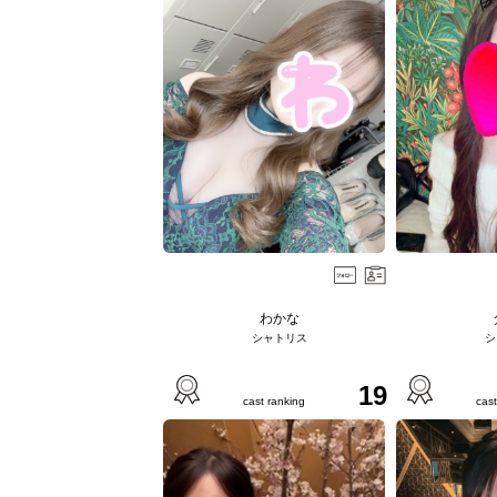
わかな
シャトリス
シ
19
cast ranking
cast