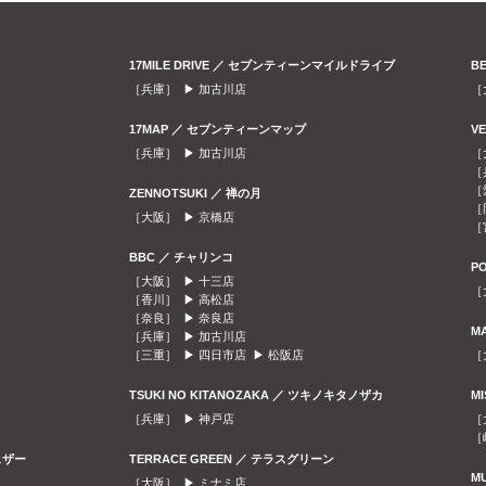
17MILE DRIVE ／ セブンティーンマイルドライブ
B
［兵庫］ ▶
加古川店
［
17MAP ／ セブンティーンマップ
V
［兵庫］ ▶
加古川店
［
［
［
ZENNOTSUKI ／ 禅の月
［
［大阪］ ▶
京橋店
［
BBC ／ チャリンコ
P
［大阪］ ▶
十三店
［
［香川］ ▶
高松店
［奈良］ ▶
奈良店
M
［兵庫］ ▶
加古川店
［三重］ ▶
四日市店
▶
松阪店
［
TSUKI NO KITANOZAKA ／ ツキノキタノザカ
M
［兵庫］ ▶
神戸店
［
［
ェザー
TERRACE GREEN ／ テラスグリーン
M
［大阪］ ▶
ミナミ店