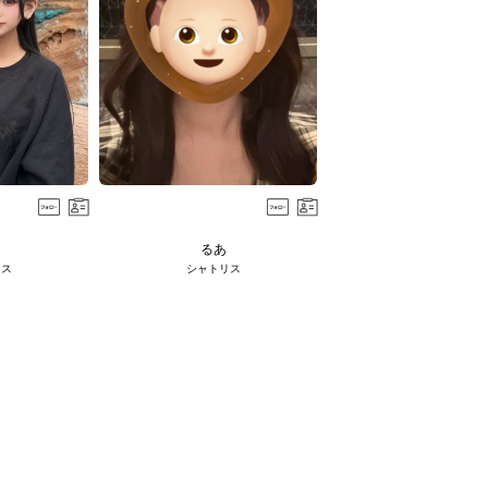
るあ
リス
シャトリス