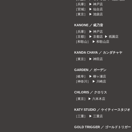
［兵庫］ ▶
神戸店
［宮城］ ▶
仙台店
［東京］ ▶
池袋店
KANONE ／ 錵乃音
［兵庫］ ▶
神戸店
［京都］ ▶
京都店
▶
祇園店
［和歌山］ ▶
和歌山店
KANDA CHAYA ／ カンダチャヤ
［東京］ ▶
神田店
GARDEN ／ ガーデン
［岐阜］ ▶
柳ヶ瀬店
［神奈川］ ▶
川崎店
CHLORIS ／ クロリス
［東京］ ▶
六本木店
KATY STUDIO ／ ケイティースタジオ
［三重］ ▶
三重店
GOLD TRIGGER ／ ゴールドトリガー