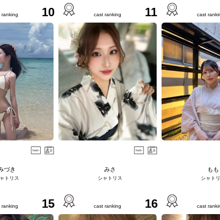
10
11
 ranking
cast ranking
cast ranki
みづき
みさ
もも
ャトリス
シャトリス
シャト
15
16
 ranking
cast ranking
cast ranki