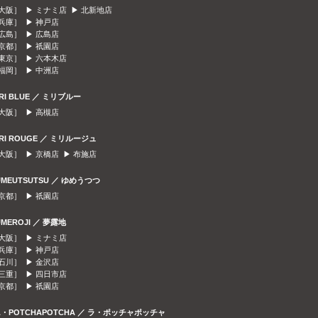
大阪］ ▶
ミナミ店
▶
北新地店
兵庫］ ▶
神戸店
広島］ ▶
広島店
京都］ ▶
祇園店
東京］ ▶
六本木店
福岡］ ▶
中洲店
IRI BLUE ／ ミリブルー
大阪］ ▶
高槻店
IRI ROUGE ／ ミリルージュ
大阪］ ▶
京橋店
▶
布施店
UMEUTSUTSU ／ ゆめうつつ
京都］ ▶
祇園店
UMEROJI ／ 夢露地
大阪］ ▶
ミナミ店
兵庫］ ▶
神戸店
石川］ ▶
金沢店
三重］ ▶
四日市店
京都］ ▶
祇園店
A・POTCHAPOTCHA ／ ラ・ポッチャポッチャ