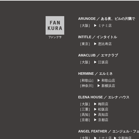
ARUNODE ／ ある夜、ビルの片隅で
［大阪］ ▶
ミナミ店
INTITLE ／ インタイトル
［東京］ ▶
恵比寿店
AMACLUB ／ エマクラブ
［大阪］ ▶
江坂店
HERMINE ／ エルミネ
［和歌山］ ▶
和歌山店
［神奈川］ ▶
新横浜店
ELENA HOUSE ／ エレナ ハウス
［大阪］ ▶
梅田店
［三重］ ▶
松阪店
［高知］ ▶
高知店
［京都］ ▶
京都店
ANGEL FEATHER ／ エンジェル・フ
［大阪］ ▶
ミナミ店
▶
北新地店