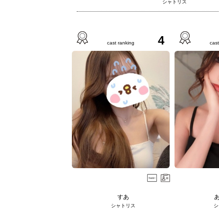
シャトリス
4
cast ranking
cast
すあ
シャトリス
シ