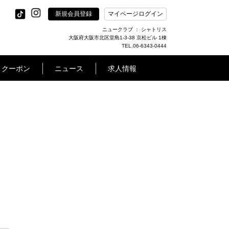
新規会員登録
マイページログイン
ニュークラブ ： シャトリス
大阪府大阪市北区堂島1-3-38 京松ビル 1棟
TEL.06-6343-0444
クーポン
ニュース
求人情報