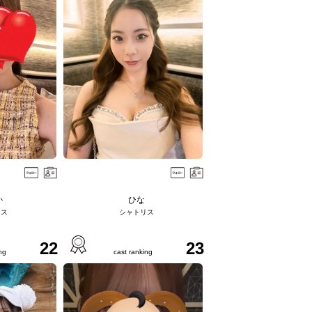
か
ひな
リス
シャトリス
22
23
ng
cast ranking