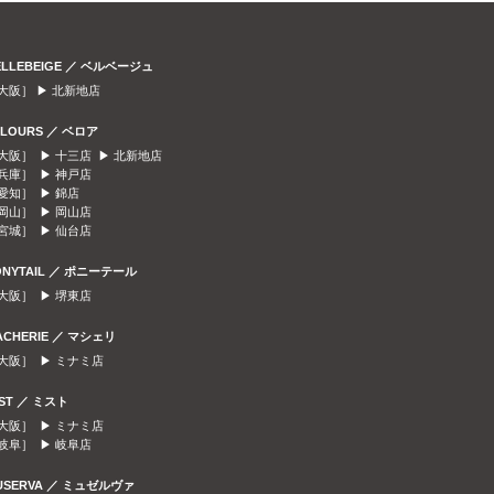
ELLEBEIGE ／ ベルベージュ
大阪］ ▶
北新地店
ELOURS ／ ベロア
大阪］ ▶
十三店
▶
北新地店
兵庫］ ▶
神戸店
愛知］ ▶
錦店
岡山］ ▶
岡山店
宮城］ ▶
仙台店
ONYTAIL ／ ポニーテール
大阪］ ▶
堺東店
ACHERIE ／ マシェリ
大阪］ ▶
ミナミ店
IST ／ ミスト
大阪］ ▶
ミナミ店
岐阜］ ▶
岐阜店
USERVA ／ ミュゼルヴァ