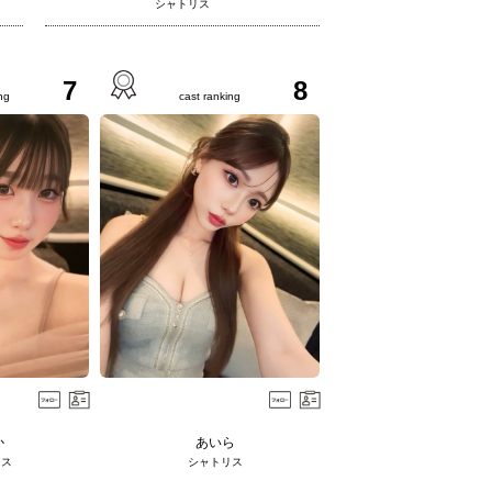
シャトリス
7
8
ng
cast ranking
か
あいら
リス
シャトリス