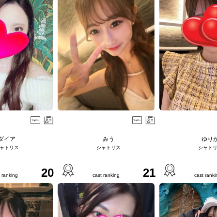
ダイア
みう
ゆり
ャトリス
シャトリス
シャト
20
21
 ranking
cast ranking
cast ranki