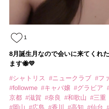
1
8月誕生月なので会いに来てくれ
ます🐝💛
#シャトリス
#ニュークラブ
#フ
#followme
#キャバ嬢
#グラビア
京都
#滋賀
#奈良
#和歌山
#三重
#岡山
#広島
#香川
#高知
#仙台