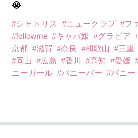
😭
#シャトリス
#ニュークラブ
#フ
#followme
#キャバ嬢
#グラビア
京都
#滋賀
#奈良
#和歌山
#三重
#岡山
#広島
#香川
#高知
#愛媛
ニーガール
#バニーバー
#バニー