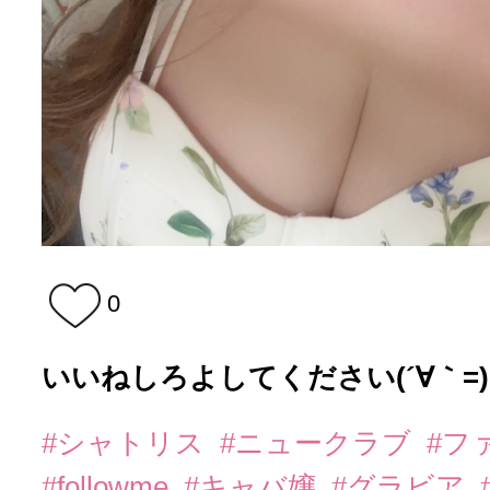
0
いいねしろよしてください(´∀｀=)
#シャトリス
#ニュークラブ
#フ
#followme
#キャバ嬢
#グラビア