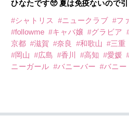
ひなたです🥺 夏は免疫ないので
#シャトリス
#ニュークラブ
#フ
#followme
#キャバ嬢
#グラビア
京都
#滋賀
#奈良
#和歌山
#三重
#岡山
#広島
#香川
#高知
#愛媛
ニーガール
#バニーバー
#バニー