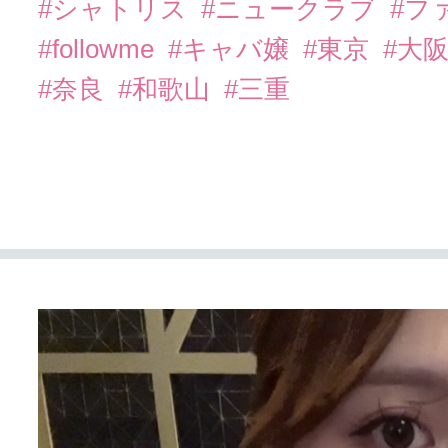
#シャトリス
#ニュークラブ
#フ
#followme
#キャバ嬢
#東京
#大
#奈良
#和歌山
#三重