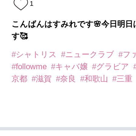
1
こんばんはすみれです🌸今日明
す🥰
#シャトリス
#ニュークラブ
#フ
#followme
#キャバ嬢
#グラビア
京都
#滋賀
#奈良
#和歌山
#三重