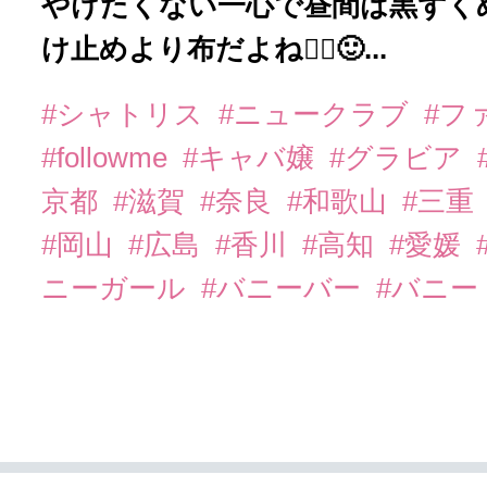
やけたくない一心で昼間は黒ずくめの
け止めより布だよね🙂‍↕️🙂...
#シャトリス
#ニュークラブ
#フ
#followme
#キャバ嬢
#グラビア
京都
#滋賀
#奈良
#和歌山
#三重
#岡山
#広島
#香川
#高知
#愛媛
ニーガール
#バニーバー
#バニー