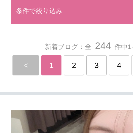
条件で絞り込み
244
新着ブログ：全
件中1
<
1
2
3
4