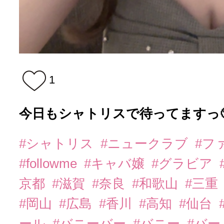
1
今日もシャトリスで待ってますっ
#シャトリス
#ニュークラブ
#フ
#followme
#キャバ嬢
#グラビア
京都
#滋賀
#奈良
#和歌山
#三重
#岡山
#広島
#香川
#高知
#仙台
ール
#バニーバー
#バニー
#バー